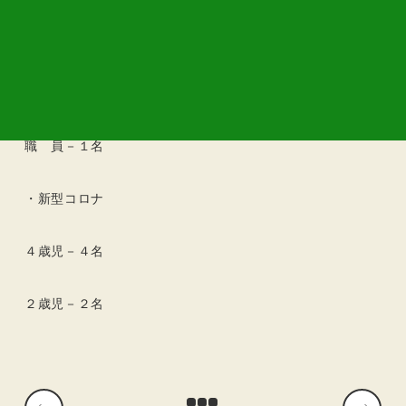
２歳児－６名
０歳児－１名
職 員－１名
・新型コロナ
４歳児－４名
２歳児－２名