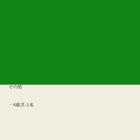
・3歳児-3名
・4歳児₋2名
・5歳児₋1名
・職員-2名
その他
・4歳児-1名