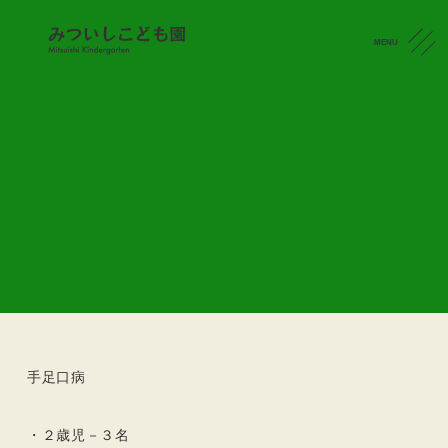
MENU
感染状況
CONTACT
感染状況 (R6.6.19)
2024.06.19
令和６年６月１９日(水)の感染状況です。
手足口病
・２歳児－３名