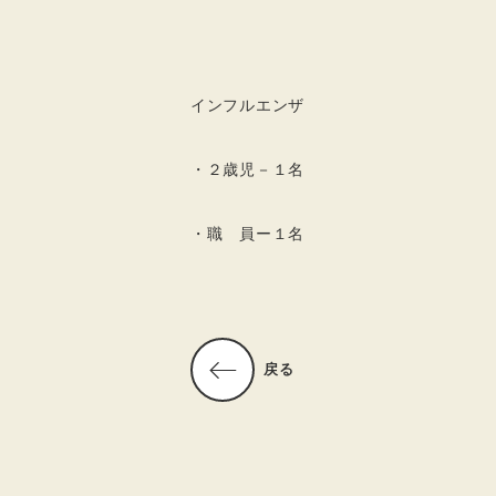
インフルエンザ
・２歳児－１名
・職 員ー１名
戻る