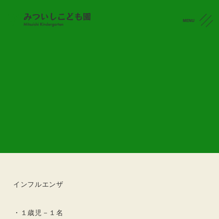
MENU
感染状況
CONTACT
感染状況（R7.11.12）
2025.11.12
令和7年11月12日(水) 17時現在の感染状況です。
インフルエンザ
・１歳児－１名