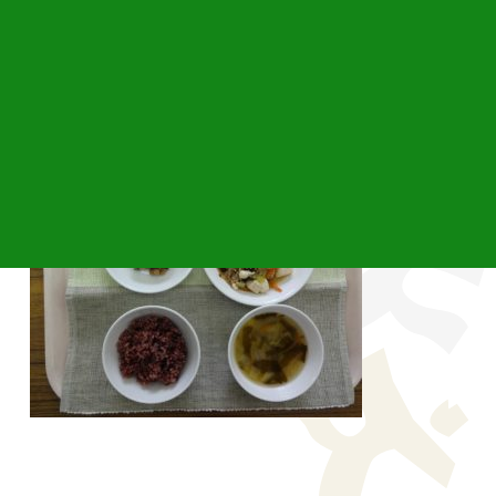
ね。
今日の給食・・・黒米玄米ご飯、豆腐の野菜あんかけ、納
豆（きゅうり）、みそ汁（白菜）でした。ごちそうさまで
した。