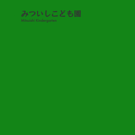
みついし日記
みついし日記♡
2022.10.21
TOP
NEWS