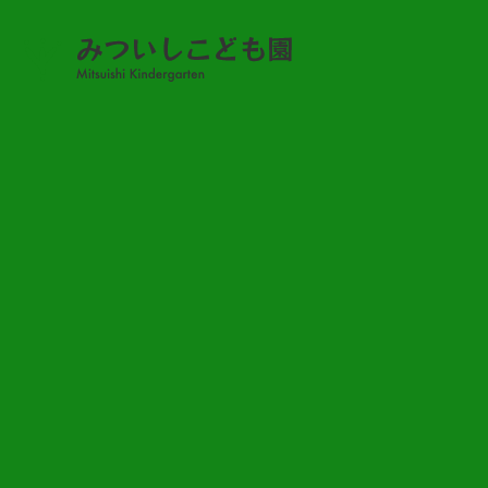
みついし日記
みついし日記?
2023.12.08
TOP
NEWS