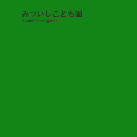
みついし日記
みついし日記?
2023.02.16
TOP
NEWS