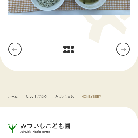
ホーム
みついしブログ
みついし日記
HONEYBEE?