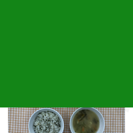
?本日の給食
わかめちりめんご飯、いり鷄、納豆和え(チンゲン菜)、みそ
汁(エリンギ)でした。美味しく頂きました。