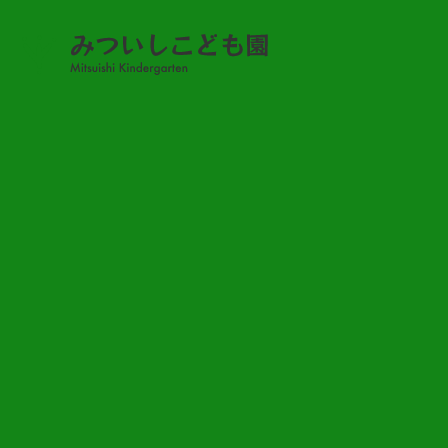
TOP
NEWS
BLOG
GROUP
CONTACT
関連施
PRIVACY POLICY
関連施設