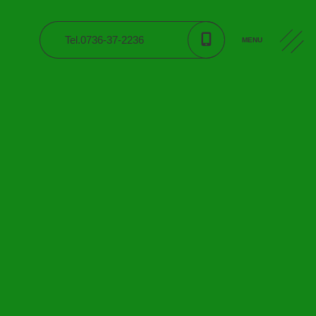
Tel.0736-37-2236
MENU
入園案内
公開資料
交通案内
CONTACT
よくある質問
採用情報
関連施設
園便り