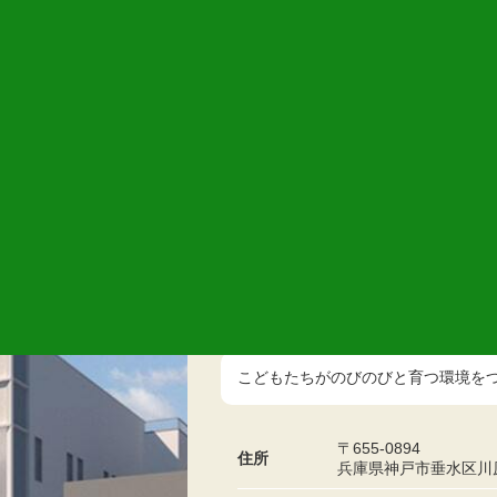
定員
120名
072-242-7034
こどもたちがのびのびと育つ環境を
〒655-0894
住所
兵庫県神戸市垂水区川原2