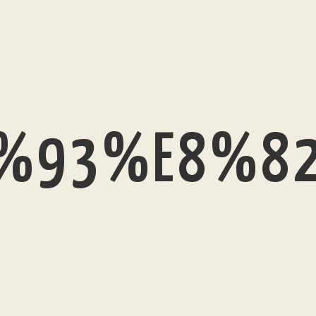
%93%E8%8