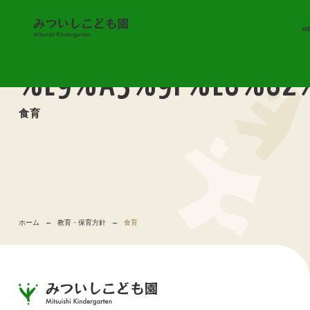
M
%E9%A3%9F%E8%82
食育
ホーム
教育・保育方針
食育