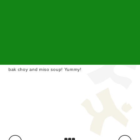
Today’s lunch was brown rice, fried white fish, natto,
bak choy and miso soup! Yummy!